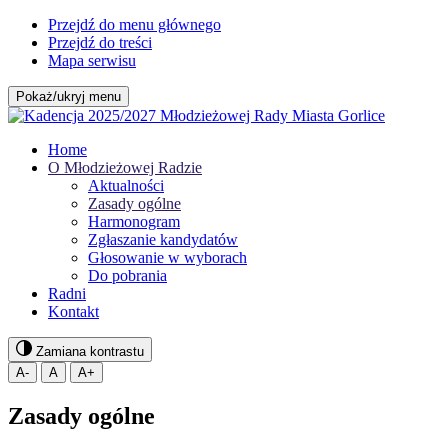
Przejdź do menu głównego
Przejdź do treści
Mapa serwisu
Pokaż/ukryj menu
Home
O Młodzieżowej Radzie
Aktualności
Zasady ogólne
Harmonogram
Zgłaszanie kandydatów
Głosowanie w wyborach
Do pobrania
Radni
Kontakt
Zamiana kontrastu
A-
A
A+
Zasady ogólne