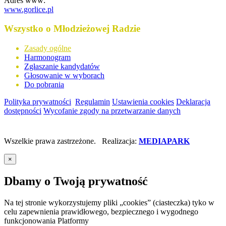
Adres www:
www.gorlice.pl
Wszystko o Młodzieżowej Radzie
Zasady ogólne
Harmonogram
Zgłaszanie kandydatów
Głosowanie w wyborach
Do pobrania
Polityka prywatności
Regulamin
Ustawienia cookies
Deklaracja
dostępności
Wycofanie zgody na przetwarzanie danych
Wszelkie prawa zastrzeżone. Realizacja:
MEDIAPARK
×
Dbamy o Twoją prywatność
Na tej stronie wykorzystujemy pliki „cookies” (ciasteczka) tyko w
celu zapewnienia prawidłowego, bezpiecznego i wygodnego
funkcjonowania Platformy