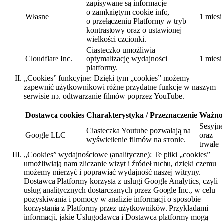
zapisywane są informacje
o zamkniętym cookie info,
Własne
1 miesi
o przełączeniu Platformy w tryb
kontrastowy oraz o ustawionej
wielkości czcionki.
Ciasteczko umożliwia
Cloudflare Inc.
optymalizację wydajności
1 miesi
platformy.
„Cookies” funkcyjne: Dzięki tym „cookies” możemy
zapewnić użytkownikowi różne przydatne funkcje w naszym
serwisie np. odtwarzanie filmów poprzez YouTube.
Dostawca cookies
Charakterystyka / Przeznaczenie
Ważno
Sesyjn
Ciasteczka Youtube pozwalają na
Google LLC
oraz
wyświetlenie filmów na stronie.
trwałe
„Cookies” wydajnościowe (analityczne): Te pliki „cookies”
umożliwiają nam zliczanie wizyt i źródeł ruchu, dzięki czemu
możemy mierzyć i poprawiać wydajność naszej witryny.
Dostawca Platformy korzysta z usługi Google Analytics, czyli
usług analitycznych dostarczanych przez Google Inc., w celu
pozyskiwania i pomocy w analizie informacji o sposobie
korzystania z Platformy przez użytkowników. Przykładami
informacji, jakie Usługodawca i Dostawca platformy mogą