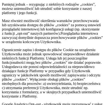
Pamiętaj jednak – rezygnując z niektórych rodzajów „cookies”,
możesz uniemożliwić lub utrudnić sobie korzystanie z naszej
platformy i jego funkcji.
Masz również możliwość określenia warunków przechowywania
lub uzyskiwania dostępu do plików „cookies” za pomocą ustawień
przeglądarki internetowej lub konfiguracji usługi (np. skorzystanie
z funkcji „opt-out” naszych partnerów).Przeglądarka internetowa
zazwyczaj domyślnie dopuszcza przechowywanie plików „cookies”
w urządzeniu końcowym Użytkownika.
Ograniczenie zapisu i dostępu do plików Cookie na urządzeniu
Użytkownika może jednak spowodować nieprawidłowe działanie
niektórych funkcji Platformy. Usługa lub jej poszczególne
funkcjonalności mogą bez plików „cookies” nie działać poprawnie.
Usługodawca nie ponosi odpowiedzialności za nieprawidłowo
działające funkcje Platformy w przypadku gdy Użytkownik
ograniczy w jakikolwiek sposób możliwość zapisywania i odczytu
plików „cookies”. Wyłączenie obsługi plików „cookies”
niezbędnych dla procesów: a) uwierzytelniania, b) bezpieczeństwa
c) utrzymania preferencji Użytkownika, może utrudnić np.
korzystania z formularzy, a w skrajnych przypadkach uniemożliwić
korzystanie z Platformy.
Google Analytics Opt–out - użytkownik może zrezygnować z usług