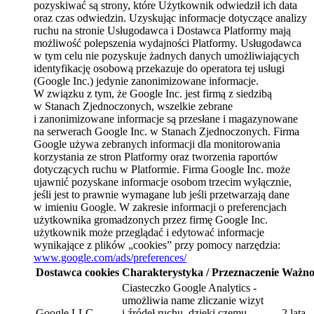
pozyskiwać są strony, które Użytkownik odwiedził ich data
oraz czas odwiedzin. Uzyskując informacje dotyczące analizy
ruchu na stronie Usługodawca i Dostawca Platformy mają
możliwość polepszenia wydajności Platformy. Usługodawca
w tym celu nie pozyskuje żadnych danych umożliwiających
identyfikację osobową przekazuje do operatora tej usługi
(Google Inc.) jedynie zanonimizowane informacje.
W związku z tym, że Google Inc. jest firmą z siedzibą
w Stanach Zjednoczonych, wszelkie zebrane
i zanonimizowane informacje są przesłane i magazynowane
na serwerach Google Inc. w Stanach Zjednoczonych. Firma
Google używa zebranych informacji dla monitorowania
korzystania ze stron Platformy oraz tworzenia raportów
dotyczących ruchu w Platformie. Firma Google Inc. może
ujawnić pozyskane informacje osobom trzecim wyłącznie,
jeśli jest to prawnie wymagane lub jeśli przetwarzają dane
w imieniu Google. W zakresie informacji o preferencjach
użytkownika gromadzonych przez firmę Google Inc.
użytkownik może przeglądać i edytować informacje
wynikające z plików „cookies” przy pomocy narzędzia:
www.google.com/ads/preferences/
Dostawca cookies
Charakterystyka / Przeznaczenie
Ważno
Ciasteczko Google Analytics -
umożliwia name zliczanie wizyt
Google LLC
i źródeł ruchu, dzięki czemu
2 lata