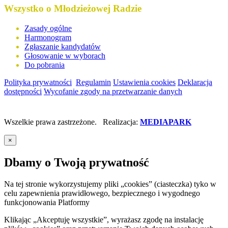
Wszystko o Młodzieżowej Radzie
Zasady ogólne
Harmonogram
Zgłaszanie kandydatów
Głosowanie w wyborach
Do pobrania
Polityka prywatności
Regulamin
Ustawienia cookies
Deklaracja
dostępności
Wycofanie zgody na przetwarzanie danych
Wszelkie prawa zastrzeżone. Realizacja:
MEDIAPARK
×
Dbamy o Twoją prywatność
Na tej stronie wykorzystujemy pliki „cookies” (ciasteczka) tyko w
celu zapewnienia prawidłowego, bezpiecznego i wygodnego
funkcjonowania Platformy
Klikając „Akceptuję wszystkie”, wyrażasz zgodę na instalację