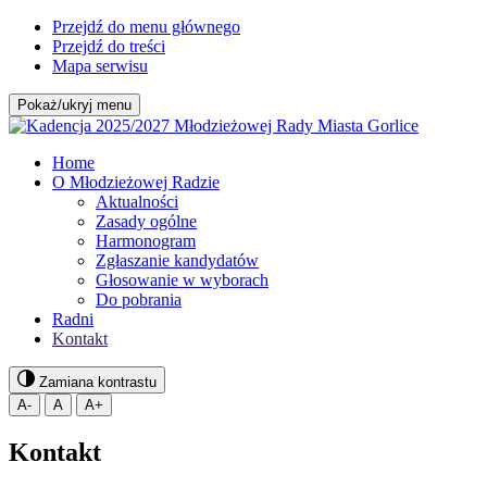
Przejdź do menu głównego
Przejdź do treści
Mapa serwisu
Pokaż/ukryj menu
Home
O Młodzieżowej Radzie
Aktualności
Zasady ogólne
Harmonogram
Zgłaszanie kandydatów
Głosowanie w wyborach
Do pobrania
Radni
Kontakt
Zamiana kontrastu
A-
A
A+
Kontakt