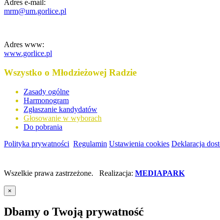
Adres e-mail:
mrm@um.gorlice.pl
Adres www:
www.gorlice.pl
Wszystko o Młodzieżowej Radzie
Zasady ogólne
Harmonogram
Zgłaszanie kandydatów
Głosowanie w wyborach
Do pobrania
Polityka prywatności
Regulamin
Ustawienia cookies
Deklaracja dos
Wszelkie prawa zastrzeżone. Realizacja:
MEDIAPARK
×
Dbamy o Twoją prywatność