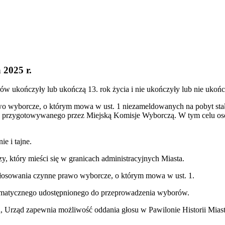
 2025 r.
 ukończyły lub ukończą 13. rok życia i nie ukończyły lub nie ukończą
 wyborcze, o którym mowa w ust. 1 niezameldowanych na pobyt stały l
przygotowywanego przez Miejską Komisje Wyborczą. W tym celu osoba
e i tajne.
, który mieści się w granicach administracyjnych Miasta.
głosowania czynne prawo wyborcze, o którym mowa w ust. 1.
rmatycznego udostępnionego do przeprowadzenia wyborów.
u, Urząd zapewnia możliwość oddania głosu w Pawilonie Historii Mias