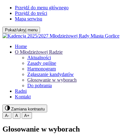
Przejdź do menu głównego
Przejdź do treści
Mapa serwisu
Pokaż/ukryj menu
Home
O Młodzieżowej Radzie
Aktualności
Zasady ogólne
Harmonogram
Zgłaszanie kandydatów
Głosowanie w wyborach
Do pobrania
Radni
Kontakt
Zamiana kontrastu
A-
A
A+
Głosowanie w wyborach