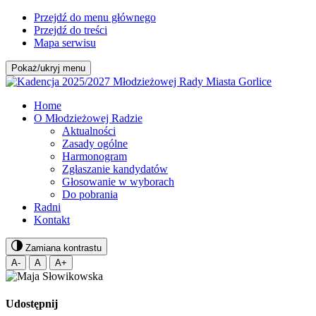
Przejdź do menu głównego
Przejdź do treści
Mapa serwisu
Pokaż/ukryj menu
Home
O Młodzieżowej Radzie
Aktualności
Zasady ogólne
Harmonogram
Zgłaszanie kandydatów
Głosowanie w wyborach
Do pobrania
Radni
Kontakt
Zamiana kontrastu
A-
A
A+
Udostępnij