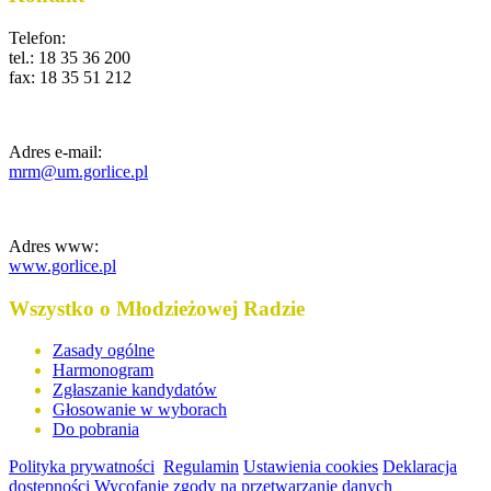
Telefon:
tel.: 18 35 36 200
fax: 18 35 51 212
Adres e-mail:
mrm@um.gorlice.pl
Adres www:
www.gorlice.pl
Wszystko o Młodzieżowej Radzie
Zasady ogólne
Harmonogram
Zgłaszanie kandydatów
Głosowanie w wyborach
Do pobrania
Polityka prywatności
Regulamin
Ustawienia cookies
Deklaracja
dostępności
Wycofanie zgody na przetwarzanie danych