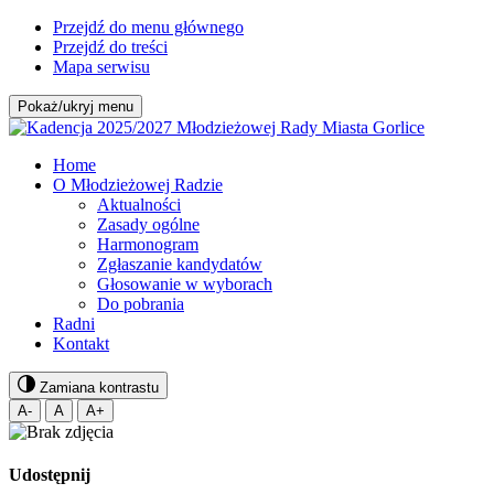
Przejdź do menu głównego
Przejdź do treści
Mapa serwisu
Pokaż/ukryj menu
Home
O Młodzieżowej Radzie
Aktualności
Zasady ogólne
Harmonogram
Zgłaszanie kandydatów
Głosowanie w wyborach
Do pobrania
Radni
Kontakt
Zamiana kontrastu
A-
A
A+
Udostępnij