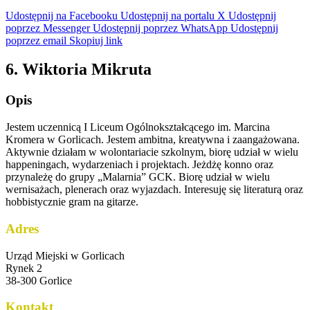
Udostępnij na Facebooku
Udostępnij na portalu X
Udostępnij
poprzez Messenger
Udostępnij poprzez WhatsApp
Udostępnij
poprzez email
Skopiuj link
6. Wiktoria Mikruta
Opis
Jestem uczennicą I Liceum Ogólnokształcącego im. Marcina
Kromera w Gorlicach. Jestem ambitna, kreatywna i zaangażowana.
Aktywnie działam w wolontariacie szkolnym, biorę udział w wielu
happeningach, wydarzeniach i projektach. Jeżdżę konno oraz
przynależę do grupy „Malarnia” GCK. Biorę udział w wielu
wernisażach, plenerach oraz wyjazdach. Interesuję się literaturą oraz
hobbistycznie gram na gitarze.
Adres
Urząd Miejski w Gorlicach
Rynek 2
38-300 Gorlice
Kontakt