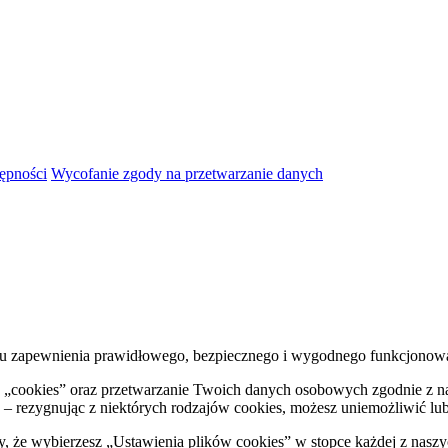
tępności
Wycofanie zgody na przetwarzanie danych
 celu zapewnienia prawidłowego, bezpiecznego i wygodnego funkcjonow
ów „cookies” oraz przetwarzanie Twoich danych osobowych zgodnie z 
– rezygnując z niektórych rodzajów cookies, możesz uniemożliwić lub u
że wybierzesz „Ustawienia plików cookies” w stopce każdej z naszy