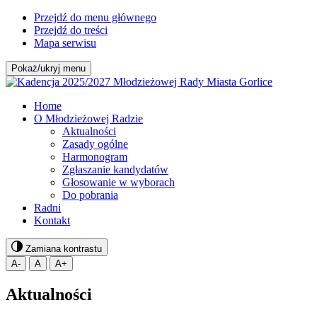
Przejdź do menu głównego
Przejdź do treści
Mapa serwisu
Pokaż/ukryj menu
Home
O Młodzieżowej Radzie
Aktualności
Zasady ogólne
Harmonogram
Zgłaszanie kandydatów
Głosowanie w wyborach
Do pobrania
Radni
Kontakt
Zamiana kontrastu
A-
A
A+
Aktualności