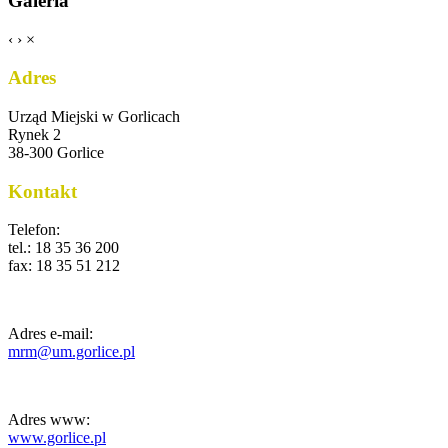
Galeria
‹
›
×
Adres
Urząd Miejski w Gorlicach
Rynek 2
38-300 Gorlice
Kontakt
Telefon:
tel.: 18 35 36 200
fax: 18 35 51 212
Adres e-mail:
mrm@um.gorlice.pl
Adres www:
www.gorlice.pl