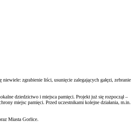
iewiele: zgrabienie liści, usunięcie zalegających gałęzi, zebranie
kalne dziedzictwo i miejsca pamięci. Projekt już się rozpoczął –
hrony miejsc pamięci. Przed uczestnikami kolejne działania, m.in.
az Miasta Gorlice.