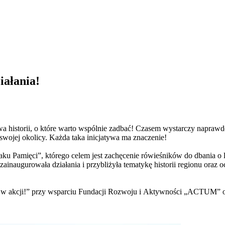
iałania!
 historii, o które warto wspólnie zadbać! Czasem wystarczy naprawdę n
swojej okolicy. Każda taka inicjatywa ma znaczenie!
ku Pamięci”, którego celem jest zachęcenie rówieśników do dbania o lo
inaugurowała działania i przybliżyła tematykę historii regionu oraz oc
 w akcji!” przy wsparciu Fundacji Rozwoju i Aktywności „ACTUM” or