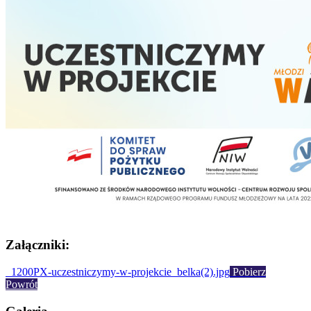
Załączniki:
1200PX-uczestniczymy-w-projekcie_belka(2).jpg
Pobierz
Powrót